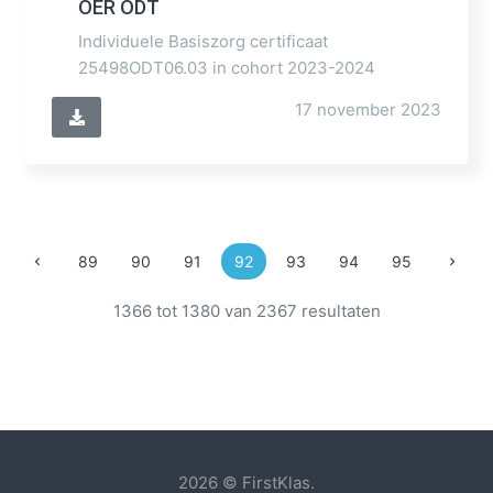
OER ODT
Individuele Basiszorg certificaat
25498ODT06.03 in cohort 2023-2024
17 november 2023
89
90
91
92
93
94
95
1366 tot 1380 van 2367 resultaten
2026 © FirstKlas.