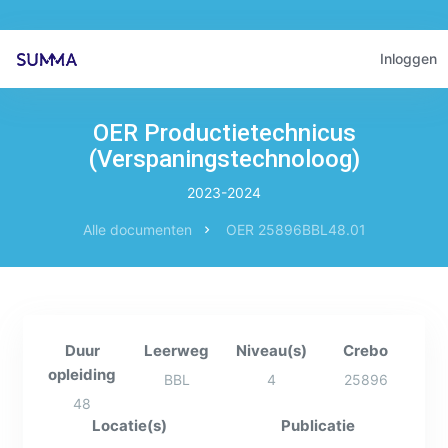
Inloggen
OER Productietechnicus
(Verspaningstechnoloog)
2023-2024
Alle documenten
OER 25896BBL48.01
Duur
Leerweg
Niveau(s)
Crebo
opleiding
BBL
4
25896
48
Locatie(s)
Publicatie