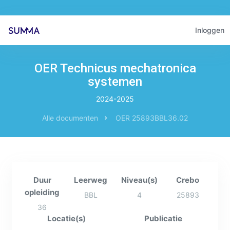
Inloggen
OER Technicus mechatronica
systemen
2024-2025
Alle documenten
OER 25893BBL36.02
Duur
Leerweg
Niveau(s)
Crebo
opleiding
BBL
4
25893
36
Locatie(s)
Publicatie