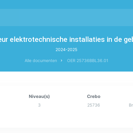
ur elektrotechnische installaties in de 
2024-2025
Alle documenten
OER 25736BBL36.01
Niveau(s)
Crebo
3
25736
Br