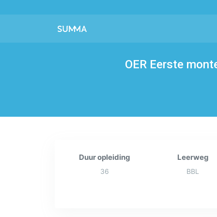
OER Eerste monte
Duur opleiding
Leerweg
36
BBL