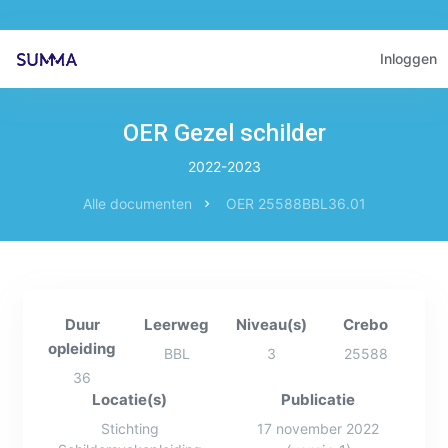
Inloggen
OER Gezel schilder
2022-2023
Alle documenten
OER 25588BBL36.01
Duur
Leerweg
Niveau(s)
Crebo
opleiding
BBL
3
25588
36
Locatie(s)
Publicatie
Stichting
17 november 2022