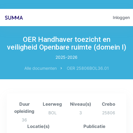
Inloggen
OER Handhaver toezicht en
veiligheid Openbare ruimte (domein I)
2025-2026
Alle documenten
OER 25806BOL36.01
Duur
Leerweg
Niveau(s)
Crebo
opleiding
BOL
3
25806
36
Locatie(s)
Publicatie